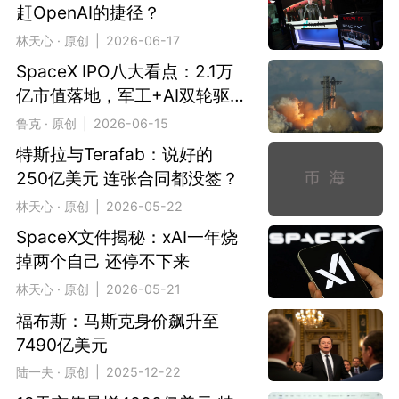
赶OpenAI的捷径？
林天心 · 原创 | 2026-06-17
SpaceX IPO八大看点：2.1万
亿市值落地，军工+AI双轮驱
动重塑全球资本格局
鲁克 · 原创 | 2026-06-15
特斯拉与Terafab：说好的
250亿美元 连张合同都没签？
林天心 · 原创 | 2026-05-22
SpaceX文件揭秘：xAI一年烧
掉两个自己 还停不下来
林天心 · 原创 | 2026-05-21
福布斯：马斯克身价飙升至
7490亿美元
陆一夫 · 原创 | 2025-12-22