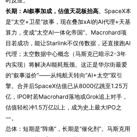
时反应。
长期：AI叙事加成，估值天花板抬高
。SpaceX本
是“太空+卫星”故事，现在叠加xAI的AI代理+天基
算力，变成“太空AI一体化帝国”。Macrohard项
目若成功，能让Starlink不仅传数据，还直接跑AI
代理；太空数据中心概念（马斯克已暗示2-3年
内实现）将解决AI能耗瓶颈。这正是华尔街最爱
的“叙事溢价”——从纯航天转向“AI+太空”双引
擎。合并后SpaceX估值已从8000亿跳至1.25万
亿，IPO时若Macrohard落地或Grok追上对手，
估值轻松冲1.5万亿以上，成为史上最大IPO之
一。
总体：短期是“阵痛”，长期是“催化剂”。马斯克用