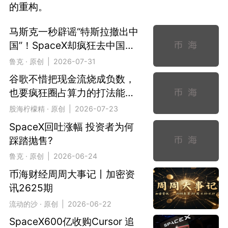
的重构。
马斯克一秒辟谣“特斯拉撤出中
国”！SpaceX却疯狂去中国
化？
鲁克 · 原创 | 2026-07-31
谷歌不惜把现金流烧成负数，
也要疯狂圈占算力的打法能赢
吗？
股海柠檬精 · 原创 | 2026-07-23
SpaceX回吐涨幅 投资者为何
踩踏抛售?
鲁克 · 原创 | 2026-06-24
币海财经周周大事记丨加密资
讯2625期
流动的沙 · 原创 | 2026-06-22
SpaceX600亿收购Cursor 追