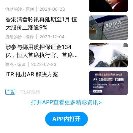
流动的沙 · 原创 | 2024-06-28
香港清盘聆讯再延期至1月 恒
大股价上涨逾9%
流动的沙 · 编译 | 2023-12-04
涉参与挪用质押保证金134
亿，恒大首席执行官、首席财
务官辞职
鲁克 · 编译 | 2022-07-23
ITR 推出AR 解决方案
广告
ITR,AR眼镜
打开APP查看更多精彩资讯>
APP内打开