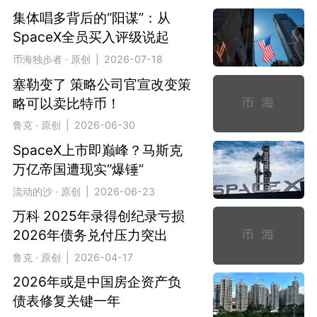
集体唱多背后的“阳谋”：从
SpaceX全员买入评级说起
币海独步者 · 原创 | 2026-07-18
塞勒变了 策略公司官宣改变策
略可以卖比特币！
鲁克 · 原创 | 2026-06-30
SpaceX上市即巅峰？马斯克
万亿帝国遭现实“爆锤”
流动的沙 · 原创 | 2026-06-23
万科 2025年录得创纪录亏损
2026年债务兑付压力突出
鲁克 · 原创 | 2026-04-17
2026年或是中国房企资产负
债表修复关键一年