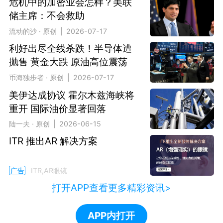
危机中的加密业会怎样？美联
储主席：不会救助
流动的沙 · 原创 | 2026-07-17
利好出尽全线杀跌！半导体遭
抛售 黄金大跌 原油高位震荡
币海独步者 · 原创 | 2026-07-17
美伊达成协议 霍尔木兹海峡将
重开 国际油价显著回落
陆一夫 · 原创 | 2026-06-15
ITR 推出AR 解决方案
广告
ITR,AR眼镜
打开APP查看更多精彩资讯>
APP内打开