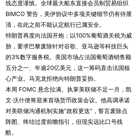
线态度谨慎。全球最大船东直接会员制贸易组织
BIMCO 警告，美伊协议中多项关键细节仍有待厘
清，在此之前不能认定航行已属安全。
特朗普再度向法国开炮：以100%葡萄酒关税为威
胁，要求巴黎废除针对谷歌、亚马逊等科技巨头
的3%数字服务税。美国市场占法国葡萄酒销售额
五分之一、年逾20亿美元，这一筹码直击法国核
心产业。马克龙拒绝向特朗普妥协。
本周 FOMC 悬念拉满。执掌美联储不足一月，凯
文·沃什便将迎来首场货币政策会议。他高调承诺
对美联储沟通机制实施"政权更迭"，誓言废除点
阵图、终结过度前瞻指引，但现实远比口号残
酷。