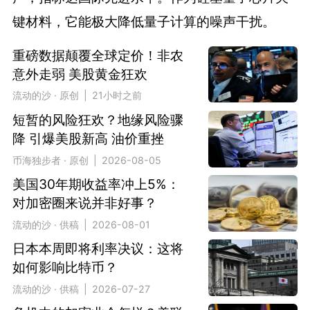
键材料，它能极大降低量子计算的噪声干扰。
重磅数据颠覆全球定价！非农
意外走弱 美股黄金狂欢
流动的沙 · 原创 | 21小时之前
短暂的风险狂欢？地缘风险骤
降 引爆美股新高 油价重挫
币海独步者 · 原创 | 2026-08-05
美国30年期收益率冲上5%：
对加密圈来说并非好事？
流动的沙 · 供稿 | 2026-08-01
日本本周即将利率决议：这将
如何影响比特币？
流动的沙 · 供稿 | 2026-07-27