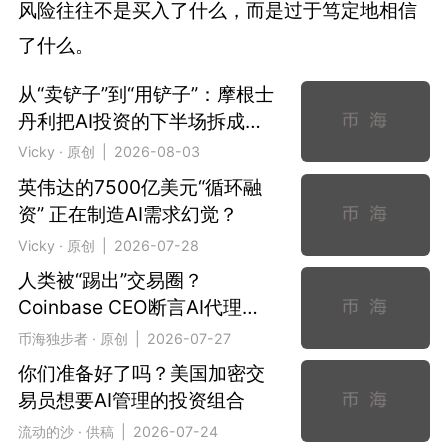
风险往往不是买入了什么，而是过于笃定地相信
了什么。
从“卖铲子”到“用铲子”：摩根士
丹利把AI投资的下半场拆成了
两条线
Vicky · 原创 | 2026-08-03
英伟达的7500亿美元“循环融
资” 正在制造AI需求幻觉？
Vicky · 原创 | 2026-07-28
人类被“踢出”交易圈？
Coinbase CEO断言AI代理将
垄断支付
币海独步者 · 原创 | 2026-07-27
你们准备好了吗？美国加密交
易员想要AI管理的投资组合
流动的沙 · 供稿 | 2026-07-24