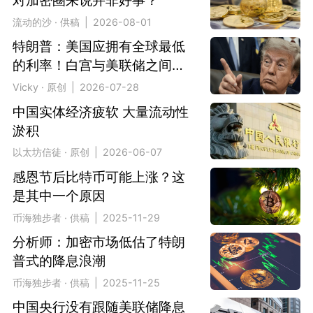
对加密圈来说并非好事？
流动的沙 · 供稿 | 2026-08-01
特朗普：美国应拥有全球最低
的利率！白宫与美联储之间的
裂痕
Vicky · 原创 | 2026-07-28
中国实体经济疲软 大量流动性
淤积
以太坊信徒 · 原创 | 2026-06-07
感恩节后比特币可能上涨？这
是其中一个原因
币海独步者 · 供稿 | 2025-11-29
分析师：加密市场低估了特朗
普式的降息浪潮
币海独步者 · 供稿 | 2025-11-25
中国央行没有跟随美联储降息