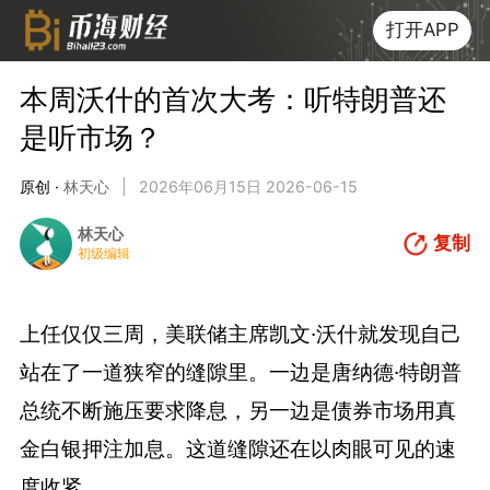
打开APP
本周沃什的首次大考：听特朗普还
是听市场？
原创 ·
林天心
|
2026年06月15日 2026-06-15
林天心
复制
初级编辑
上任仅仅三周，美联储主席凯文·沃什就发现自己
站在了一道狭窄的缝隙里。一边是唐纳德·特朗普
总统不断施压要求降息，另一边是债券市场用真
金白银押注加息。这道缝隙还在以肉眼可见的速
度收紧。