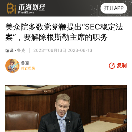
打开APP
美众院多数党党鞭提出“SEC稳定法
案”，要解除根斯勒主席的职务
编译 ·
鲁克
|
2023年06月13日 2023-06-13
鲁克
复制
总管理员