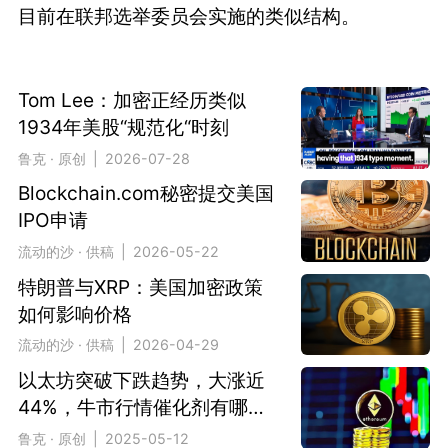
目前在联邦选举委员会实施的类似结构。
Tom Lee：加密正经历类似
1934年美股“规范化“时刻
鲁克 · 原创 | 2026-07-28
Blockchain.com秘密提交美国
IPO申请
流动的沙 · 供稿 | 2026-05-22
特朗普与XRP：美国加密政策
如何影响价格
流动的沙 · 供稿 | 2026-04-29
以太坊突破下跌趋势，大涨近
44%，牛市行情催化剂有哪
些？
鲁克 · 原创 | 2025-05-12