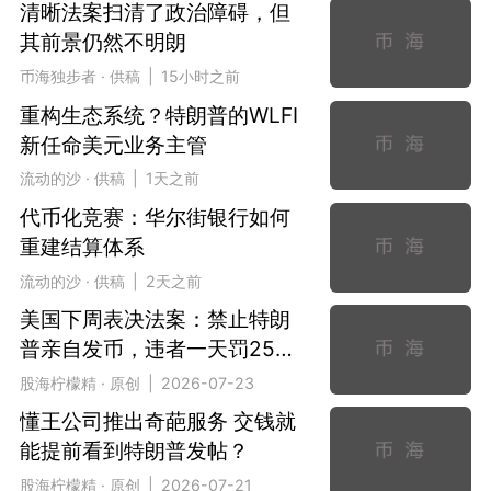
清晰法案扫清了政治障碍，但
其前景仍然不明朗
币海独步者 · 供稿 | 15小时之前
重构生态系统？特朗普的WLFI
新任命美元业务主管
流动的沙 · 供稿 | 1天之前
代币化竞赛：华尔街银行如何
重建结算体系
流动的沙 · 供稿 | 2天之前
美国下周表决法案：禁止特朗
普亲自发币，违者一天罚25万
美金
股海柠檬精 · 原创 | 2026-07-23
懂王公司推出奇葩服务 交钱就
能提前看到特朗普发帖？
股海柠檬精 · 原创 | 2026-07-21