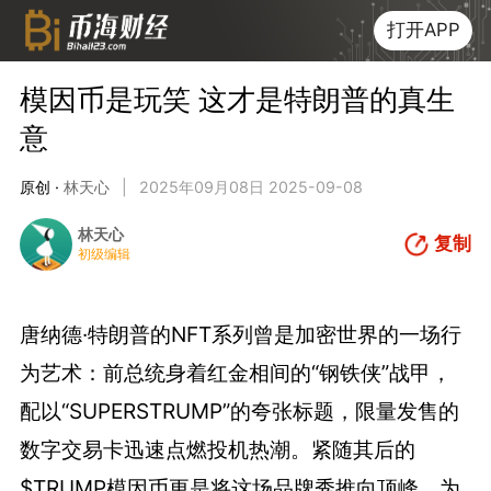
打开APP
模因币是玩笑 这才是特朗普的真生
意
原创 ·
林天心
|
2025年09月08日 2025-09-08
林天心
复制
初级编辑
唐纳德·特朗普的NFT系列曾是加密世界的一场行
为艺术：前总统身着红金相间的“钢铁侠”战甲，
配以“SUPERSTRUMP”的夸张标题，限量发售的
数字交易卡迅速点燃投机热潮。紧随其后的
$TRUMP模因币更是将这场品牌秀推向顶峰，为