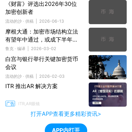
《财富》评选出2026年30位
加密创新者
流动的沙 · 供稿 | 2026-06-13
摩根大通：加密市场结构立法
有望年中通过，或成下半年积
极催化剂
鲁克 · 编译 | 2026-03-02
白宫与银行举行关键加密货币
会议
流动的沙 · 供稿 | 2026-02-03
ITR 推出AR 解决方案
广告
ITR,AR眼镜
打开APP查看更多精彩资讯>
APP内打开