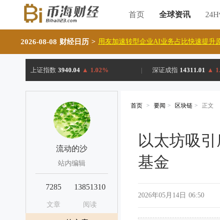
首页
全球资讯
24
2026-08-08 财经日历
>
用友加速转型企业AI业务占比快速提升原
上证指数
3940.04
▲
1.02%
|
深证成指
14311.01
▲
1
首页
>
要闻
>
区块链
>
正文
以太坊吸引
流动的沙
基金
站内编辑
7285
13851310
2026年05月14日 06:50
文章
阅读