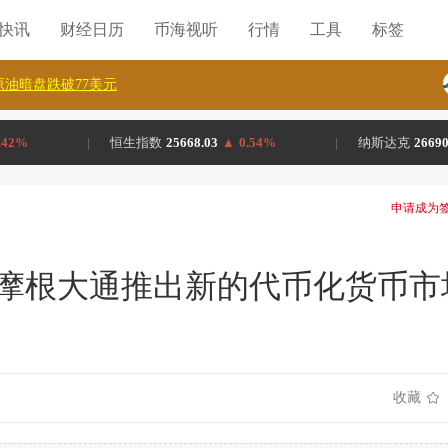
H快讯
财经日历
币海视听
行情
工具
标签
油暗盘跌破77美元
.42%
|
恒生指数
25668.03
▲
0.54%
|
纳斯达克
26690
申请成为签
摩根大通推出新的代币化货币市
收藏