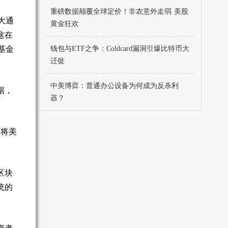
重磅数据颠覆全球定价！非农意外走弱 美股
大通
黄金狂欢
这在
基金
钱包与ETF之争：Coldcard漏洞引爆比特币大
迁徙
中美博弈：普通办公设备为何成为反杀利
据，
器？
，将美
区块
统的