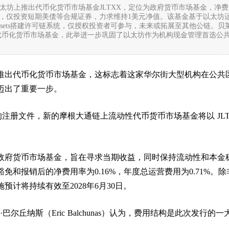
在以太坊上推出代币化货币市场基金JLTXX，定位为政府货币市场基金，净
保守，仅投资短期美债等合规证券，力求维持1美元净值。该基金基于以太坊
gital Assets搭建许可链系统，仅授权投资者可参与，未来或拓展至其他公链。贝
代币化货币市场基金，此举进一步巩固了以太坊作为机构现金管理首选公
推出代币化货币市场基金，这标志着这家华尔街大型机构在公共
迈出了重要一步。
 的注册文件，新的摩根大通链上流动性代币货币市场基金将以 JLT
政府货币市场基金，旨在寻求当期收益，同时保持流动性和本金
免和报销后的净费用率为0.16%，年度总运营费用为0.71%。除
预计将持续有效至2028年6月30日。
·巴尔丘纳斯（Eric Balchunas）认为，费用结构是此次发行的一