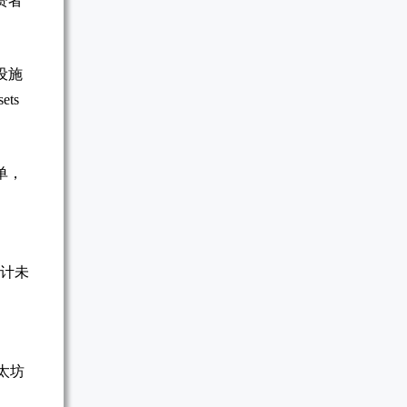
资者
设施
ets
单，
预计未
写
太坊