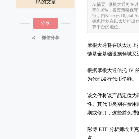
TA的文章
AI摘要: 摩根大通将
率0.16%，投资策略
行，由Kinexys Di
德也计划在以太坊推出
分享
算平台的地位。
微信分享
摩根大通将在以太坊上
链基金基础设施领域又
根据摩根大通信托 IV
为代码发行代币份额。
该文件将该产品定位为
性。其代币类别在费用豁
期或修订，这些豁免措施
彭博 ETF 分析师埃里克
点。