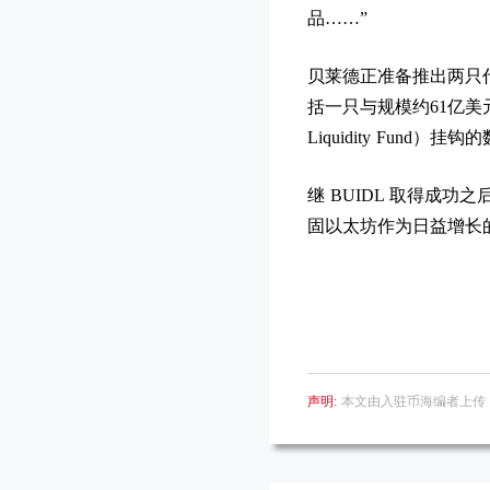
品……”
贝莱德正准备推出两只
括一只与规模约61亿美元的贝莱
Liquidity Fund）挂
继 BUIDL 取得成
固以太坊作为日益增长
声明:
本文由入驻币海编者上传