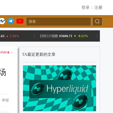
登录
注册
|
.62
▲
1.30%
|
日经225指数
65606.71
▼
-0.12%
|
约作者 >
TA最近更新的文章
场
举报