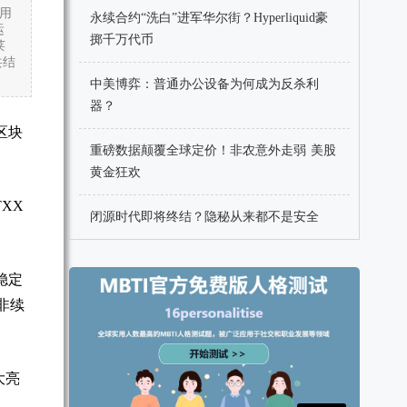
费用
永续合约“洗白”进军华尔街？Hyperliquid豪
运
掷千万代币
莱
共结
中美博弈：普通办公设备为何成为反杀利
器？
区块
重磅数据颠覆全球定价！非农意外走弱 美股
黄金狂欢
XX
闭源时代即将终结？隐秘从来都不是安全
稳定
非续
大亮