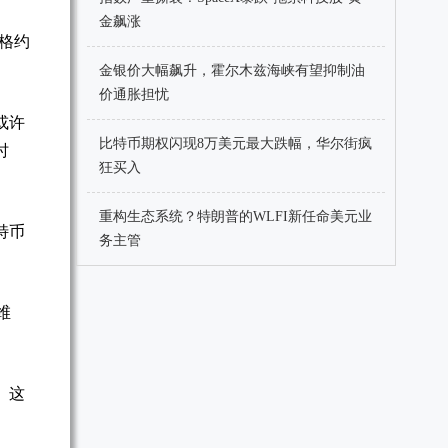
金飙涨
格约
金银价大幅飙升，霍尔木兹海峡有望抑制油
价通胀担忧
或许
比特币期权闪现8万美元最大跌幅，华尔街疯
时
狂买入
重构生态系统？特朗普的WLFI新任命美元业
特币
务主管
维
。这