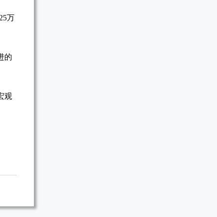
25万
进的
宏观