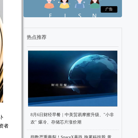
广告
热点推荐
8月6日财经早餐 | 中美贸易摩擦升级、"小非
讣
农" 爆冷、存储芯片涨价潮
资者
指数严重撕裂！SpaceX暴跌 拖累科技股 黄