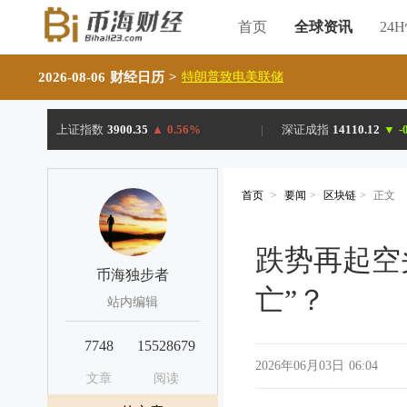
首页
全球资讯
24
2026-08-06 财经日历
>
特朗普致电美联储
上证指数
3900.35
▲
0.56%
|
深证成指
14110.12
▼
-
首页
>
要闻
>
区块链
>
正文
跌势再起空
币海独步者
亡”？
站内编辑
7748
15528679
2026年06月03日 06:04
文章
阅读