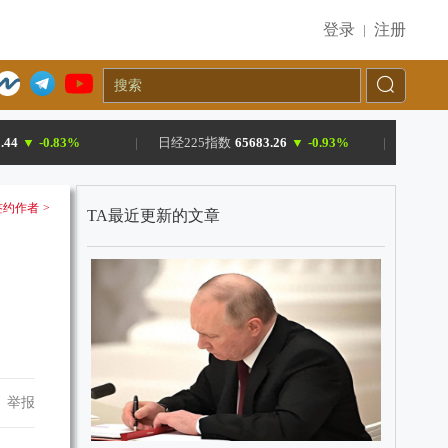
登录
注册
|
.44
▼
-0.83%
|
日经225指数
65683.26
▼
-0.93%
|
约作者 >
TA最近更新的文章
举报