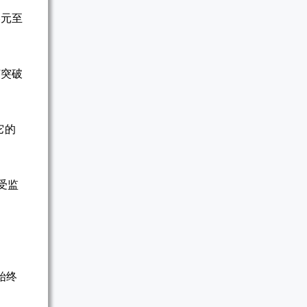
美元至
何突破
它的
受监
始终