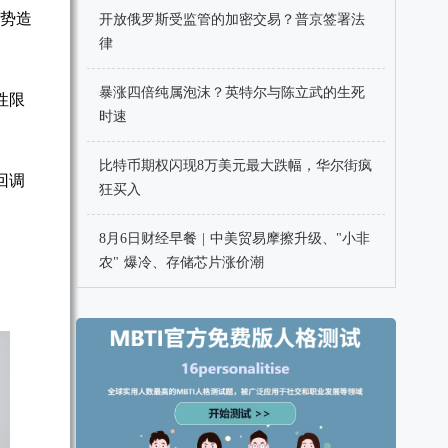
走势造
开放俄罗斯受监管的加密交易？普京签署法
律
暴涨四倍纯属泡沫？英特尔与陈立武的生死
性限
时速
比特币期权闪现8万美元最大跌幅，华尔街疯
回调
狂买入
8月6日财经早餐 | 中美贸易摩擦升级、"小非
农" 爆冷、存储芯片涨价潮