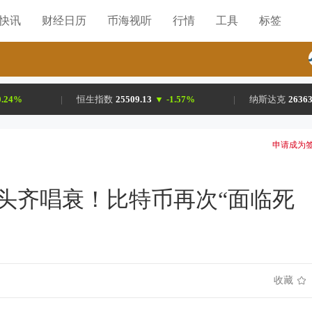
H快讯
财经日历
币海视听
行情
工具
标签
0.24%
|
恒生指数
25509.13
▼
-1.57%
|
纳斯达克
26363
申请成为签
头齐唱衰！比特币再次“面临死
收藏