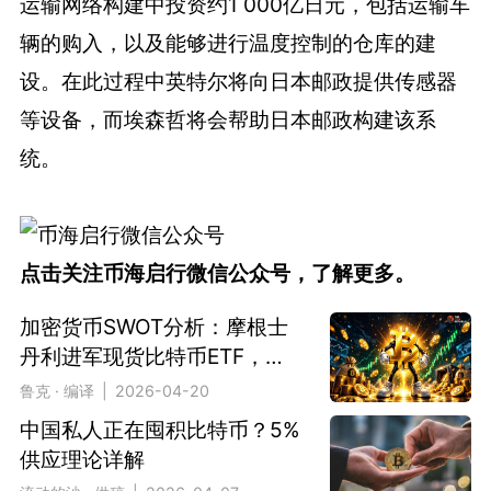
运输网络构建中投资约1 000亿日元，包括运输车
辆的购入，以及能够进行温度控制的仓库的建
设。在此过程中英特尔将向日本邮政提供传感器
等设备，而埃森哲将会帮助日本邮政构建该系
统。
点击关注币海启行微信公众号，了解更多。
加密货币SWOT分析：摩根士
丹利进军现货比特币ETF，正
加速机构采用
鲁克 · 编译 | 2026-04-20
中国私人正在囤积比特币？5%
供应理论详解