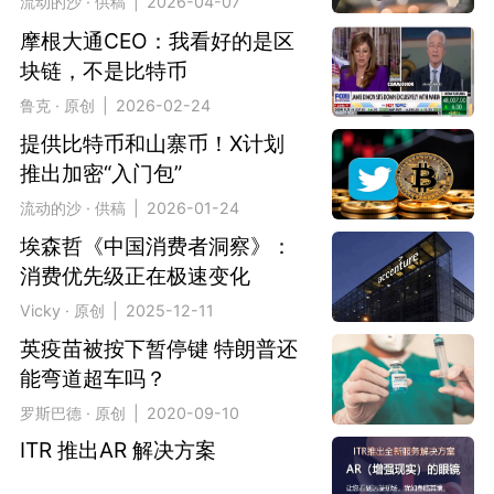
流动的沙 · 供稿 | 2026-04-07
摩根大通CEO：我看好的是区
块链，不是比特币
鲁克 · 原创 | 2026-02-24
提供比特币和山寨币！X计划
推出加密“入门包”
流动的沙 · 供稿 | 2026-01-24
埃森哲《中国消费者洞察》：
消费优先级正在极速变化
Vicky · 原创 | 2025-12-11
英疫苗被按下暂停键 特朗普还
能弯道超车吗？
罗斯巴德 · 原创 | 2020-09-10
ITR 推出AR 解决方案