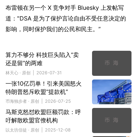
布雷顿在另一个 X 竞争对手 Bluesky 上发帖写
道："DSA 是为了保护言论自由不受任意决定的
影响，同时保护我们的公民和民主。”
算力不够分 科技巨头陷入“卖
还是留”的两难
林天心 · 原创 | 2026-07-31
一张10亿罚单！引来美国怒火
特朗普怒斥欧盟“提款机”
币海独步者 · 原创 | 2026-07-25
马斯克怒怼欧盟巨额罚款：呼
吁解散欧盟官僚机构
以太坊信徒 · 原创 | 2025-12-08