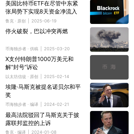
美国比特币ETF在尽管中东紧
张局势下实现8天资金净流入
鲁克 · 原创 | 2025-06-19
停火破裂，巴以冲突再燃
币海独步者 · 供稿 | 2025-03-20
X支付特朗普1000万美元和
解“封号”诉讼
以太坊信徒 · 原创 | 2025-02-14
埃隆·马斯克被提名诺贝尔和平
奖
币海独步者 · 编译 | 2024-02-21
最高法院驳回了马斯克关于披
露联邦监控的上诉
鲁克 · 编译 | 2024-01-08