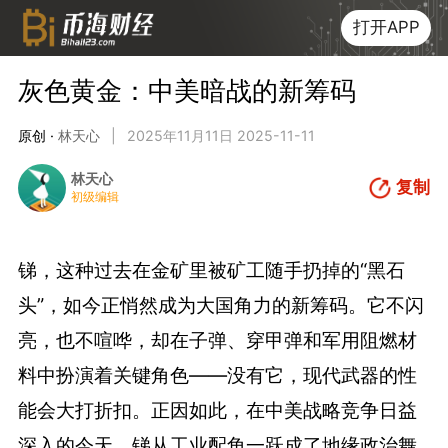
打开APP
灰色黄金：中美暗战的新筹码
原创 ·
林天心
|
2025年11月11日 2025-11-11
林天心
复制
初级编辑
锑，这种过去在金矿里被矿工随手扔掉的“黑石
头”，如今正悄然成为大国角力的新筹码。它不闪
亮，也不喧哗，却在子弹、穿甲弹和军用阻燃材
料中扮演着关键角色——没有它，现代武器的性
能会大打折扣。正因如此，在中美战略竞争日益
深入的今天，锑从工业配角一跃成了地缘政治舞