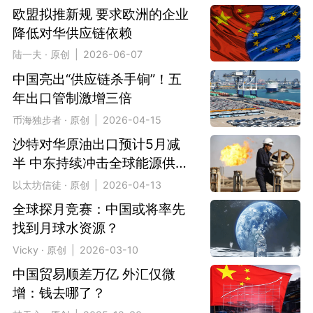
欧盟拟推新规 要求欧洲的企业
降低对华供应链依赖
陆一夫 · 原创 | 2026-06-07
中国亮出“供应链杀手锏”！五
年出口管制激增三倍
币海独步者 · 原创 | 2026-04-15
沙特对华原油出口预计5月减
半 中东持续冲击全球能源供应
链
以太坊信徒 · 原创 | 2026-04-13
全球探月竞赛：中国或将率先
找到月球水资源？
Vicky · 原创 | 2026-03-10
中国贸易顺差万亿 外汇仅微
增：钱去哪了？