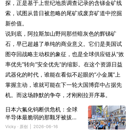
探，正是基于上世纪地质调查记录的含锑金矿线
索，试图从昔日被忽略的尾矿或废弃矿道中挖掘
新价值。
说到底，阿拉斯加山野间那些暗灰色的辉锑矿
石，早已超越了单纯的商业意义。它们是美国试
图夺回战略主动权的象征，也是全球供应链从“效
率优先”转向“安全优先”的缩影。在这个资源日益
武器化的时代，谁能在看似不起眼的“小金属”上
掌握主动，谁就可能在下一轮大国博弈中占据先
机。而这场静默的争夺，才刚刚拉开序幕。
日本六氟化钨断供危机：全球
半导体最脆弱的那颗牙被拔掉
了？
Vicky · 原创 | 2026-06-16