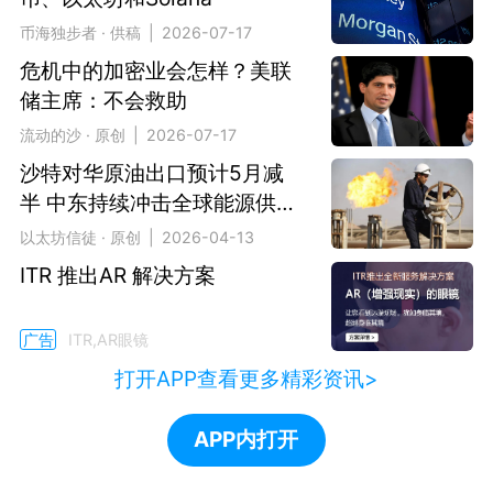
币海独步者 · 供稿 | 2026-07-17
危机中的加密业会怎样？美联
储主席：不会救助
流动的沙 · 原创 | 2026-07-17
沙特对华原油出口预计5月减
半 中东持续冲击全球能源供应
链
以太坊信徒 · 原创 | 2026-04-13
ITR 推出AR 解决方案
广告
ITR,AR眼镜
打开APP查看更多精彩资讯>
APP内打开