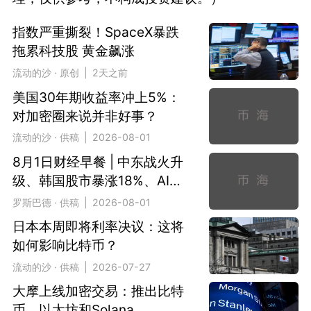
指数严重撕裂！SpaceX暴跌
拖累科技股 黄金飙涨
流动的沙 · 原创 | 2天之前
美国30年期收益率冲上5%：
对加密圈来说并非好事？
流动的沙 · 供稿 | 2026-08-01
8月1日财经早餐 | 中东战火升
级、韩国股市暴涨18%、AI模
型失控事件发酵
罗斯巴德 · 供稿 | 2026-08-01
日本本周即将利率决议：这将
如何影响比特币？
流动的沙 · 供稿 | 2026-07-27
大摩上线加密交易：推出比特
币、以太坊和Solana