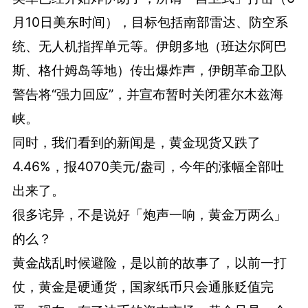
月10日美东时间），目标包括南部雷达、防空系
统、无人机指挥单元等。伊朗多地（班达尔阿巴
斯、格什姆岛等地）传出爆炸声，伊朗革命卫队
警告将“强力回应”，并宣布暂时关闭霍尔木兹海
峡。
同时，我们看到的新闻是，
黄金
现货又跌了
4.46%，
报
4070
美元
/
盎司，今年的涨幅全部吐
出来了。
很多诧异，不是说好「炮声一响，黄金万两么」
的么？
黄金战乱时候避险，是以前的故事了，以前一打
仗，黄金是硬通货，国家纸币只会通胀贬值完