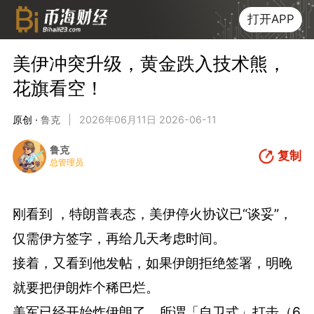
打开APP
美伊冲突升级，黄金跌入技术熊，
花旗看空！
原创 ·
鲁克
|
2026年06月11日 2026-06-11
鲁克
复制
总管理员
刚看到 ，特朗普表态，美伊停火协议已“谈妥”，
仅需伊方签字，再给几天考虑时间。
接着，又看到他发帖，如果伊朗拒绝签署，明晚
就要把伊朗炸个稀巴烂。
美军已经开始炸伊朗了，所谓「自卫式」打击（6