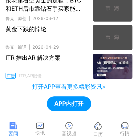
按花旗看空黄金的逻辑，BTC
和ETH后市靠钻石手买家能不
能守住？
鲁克 · 原创 | 2026-06-12
黄金下跌的悖论
鲁克 · 编译 | 2026-04-29
ITR 推出AR 解决方案
广告
ITR,AR眼镜
打开APP查看更多精彩资讯>
APP内打开
快讯
要闻
音视频
行情
日历