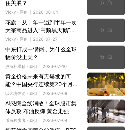
住美股？
Vicky · 原创 | 2026-08-04
花旗：从十年一遇到半年一次
大宗商品进入“高频黑天鹅”时
代？
Vicky · 原创 | 2026-07-27
中东打成一锅粥，为什么全球
物价没上天？
股海柠檬精 · 原创 | 2026-07-10
黄金价格未来有无爆发的可
能？中国央行连续第20个月增
持是支撑
以太坊信徒 · 原创 | 2026-07-08
AI恐慌全线消散！全球股市集
体反攻 布油反弹 黄金走强
币海独步者 · 原创 | 2026-07-04