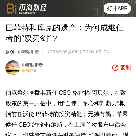
打开APP
巴菲特和库克的遗产：为何成继任
者的“双刃剑”？
原创 ·
币海独步者
|
2026年05月08日 2026-05-08
币海独步者
复制
站内编辑
伯克希尔哈撒韦新任 CEO 格雷格·阿贝尔，在致
股东的第一封信中，用“自律、耐心和判断力”概
括前任沃伦·巴菲特的投资精髓；无独有偶，苹果
候任 CEO 约翰·特纳斯，在上周首次股东电话会
议上，也盛赞其前任在财务决策上“深思熟虑、谨