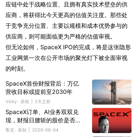
应链中处于战略位置、且拥有真实技术壁垒的供
应商，将获得比今天更高的估值关注度。那些处
于竞争充分位置、主要以规模和成本优势参与的
供应商，则可能面临更为严格的估值审视。
但无论如何，SpaceX IPO的完成，将是这张隐形
工业网第一次在公开市场的聚光灯下被全面审视
的时刻。
SpaceX首份财报背后：万亿
营收目标或提前至2030年
Vicky · 原创 | 2天之前
SpaceX订单、AI业务双双兑
现，财报日腰斩的股价是否会
绝地反弹？
鲁克 · 原创 | 2026-08-04