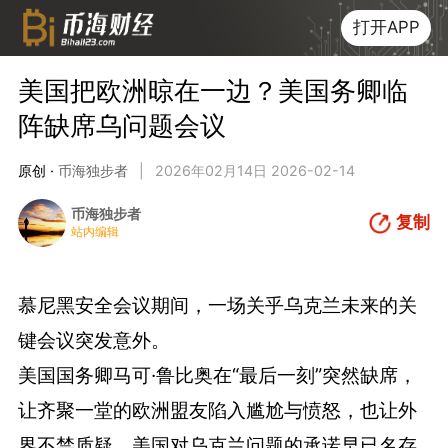
打开APP
美国把欧洲晾在一边？美国务卿临
阵缺席乌问题会议
原创 ·
币海独步者
|
2026年02月14日 2026-02-14
币海独步者
复制
站内编辑
慕尼黑安全会议期间，一场关乎乌克兰未来的关
键会议突发意外。
美国国务卿马可·鲁比奥在“最后一刻”突然缺席，
让齐聚一堂的欧洲盟友陷入尴尬与愤怒，也让外
界不禁质疑，美国对乌克兰问题的承诺早已名存