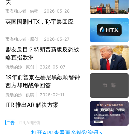
关
币海独步者 · 供稿 | 2026-05-28
英国围剿HTX，孙宇晨回应
币海独步者 · 原创 | 2026-05-27
盟友反目？特朗普新版反恐战
略直指欧洲
流动的沙 · 原创 | 2026-05-07
19年前普京在慕尼黑敲响警钟
西方却用战争回答
流动的沙 · 供稿 | 2026-02-11
ITR 推出AR 解决方案
广告
ITR,AR眼镜
打开APP查看更多精彩资讯>