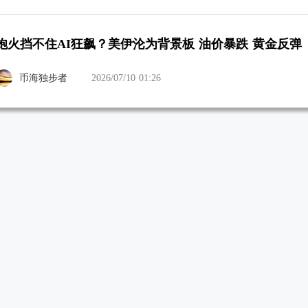
炮火挡不住AI狂飙？美伊沦为背景板 油价暴跌 黄金反弹
币海独步者
2026/07/10 01:26