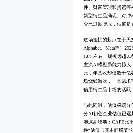
件、财富管理和货运等
新型衍生品涌现、对冲
否已过度膨胀，估值是
这场担忧的起点在于天文数
Alphabet、Meta
1.6%左右，规模远
主流AI模型虽能力惊
元，年营收却仅数十亿
场烧钱游戏，一旦需求
信用衍生品市场的活跃
与此同时，估值极端分化
分AI初创企业估值已
泡沫高峰期：CAPE比
种“估值与基本面脱节”