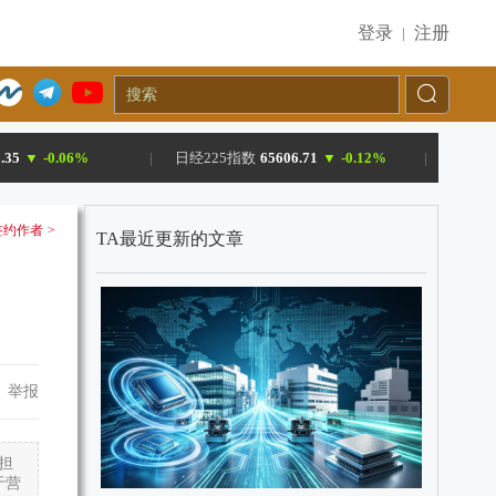
登录
注册
|
.35
▼
-0.06%
|
日经225指数
65606.71
▼
-0.12%
|
约作者 >
TA最近更新的文章
举报
担
于营