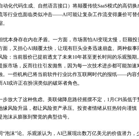
自动化代码生成、自然语言接口）将颠覆传统SaaS模式的高切换
流等行业也面临类似冲击——AI可能让复杂工作流变得廉价可替
缩。
沫担忧本身存在内在矛盾。一方面，市场害怕AI变现太慢，巨额投
方面，又担心AI颠覆太快，让现有巨头业务迅速崩盘。两种叙事
风险：当前股价已提前透支了未来10年甚至更长时间的乐观预期
提振市场，反而往往引发抛售，因为每一次技术进步都可能加速
蚀。一些机构已将当前软件行业比作互联网时代的报纸——内容
而AI或许正在扮演类似的破坏者角色。
一步放大了这种焦虑。美联储降息路径摇摆不定，1月CPI虽低于
地缘风险升温，都让风险资产承压。投资者情绪从狂热转向谨慎
是泡沫从膨胀到警觉的典型信号。
同“泡沫”论。乐观派认为，AI已展现出数万亿美元的价值潜力，