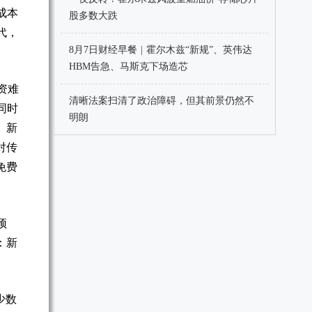
成本
股多数大跌
代，
8月7日财经早餐 | 霍尔木兹“新规”、英伟达
HBM告急、马斯克下场造芯
资难
清晰法案扫清了政治障碍，但其前景仍然不
同时
明朗
。新
对传
免费
预
：新
少数