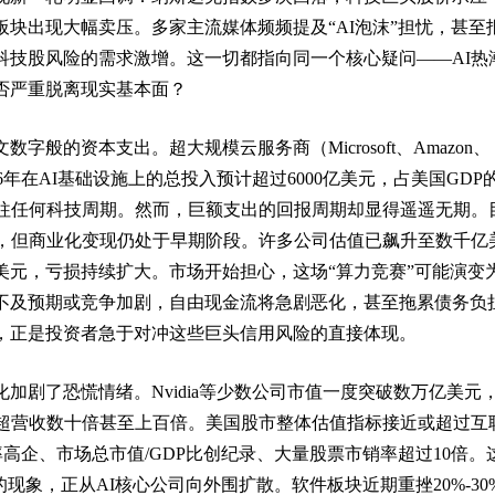
板块出现大幅卖压。多家主流媒体频频提及“AI泡沫”担忧，甚至
科技股风险的需求激增。这一切都指向同一个核心疑问——AI热
否严重脱离现实基本面？
字般的资本支出。超大规模云服务商（Microsoft、Amazon、
等）2026年在AI基础设施上的总投入预计超过6000亿美元，占美国GDP
超以往任何科技周期。然而，巨额支出的回报周期却显得遥遥无期。
人，但商业化变现仍处于早期阶段。许多公司估值已飙升至数千亿
美元，亏损持续扩大。市场开始担心，这场“算力竞赛”可能演变
不及预期或竞争加剧，自由现金流将急剧恶化，甚至拖累债务负
，正是投资者急于对冲这些巨头信用风险的直接体现。
加剧了恐慌情绪。Nvidia等少数公司市值一度突破数万亿美元
远超营收数十倍甚至上百倍。美国股市整体估值指标接近或超过互
率高企、市场总市值/GDP比创纪录、大量股票市销率超过10倍。
的现象，正从AI核心公司向外围扩散。软件板块近期重挫20%-30