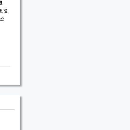
显
但投
盈