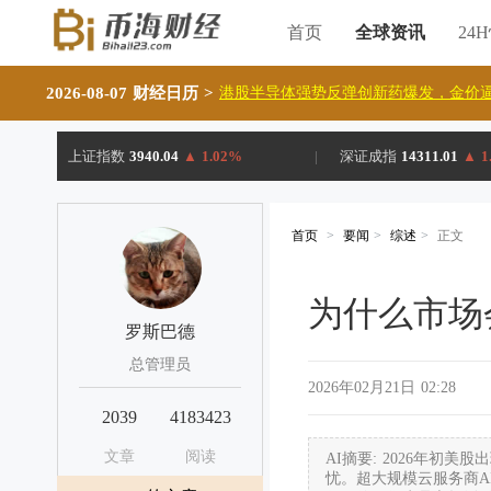
首页
全球资讯
24
2026-08-07 财经日历
>
港股半导体强势反弹创新药爆发，金价逼
上证指数
3940.04
▲
1.02%
|
深证成指
14311.01
▲
1
首页
>
要闻
>
综述
>
正文
为什么市场
罗斯巴德
总管理员
2026年02月21日 02:28
2039
4183423
文章
阅读
AI摘要: 2026年初
忧。超大规模云服务商A