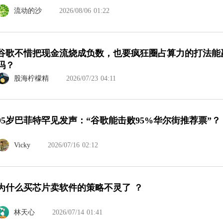
流动的沙
2026/08/06 01:22
谷歌不惜把现金流烧成负数，也要疯狂圈占算力的打法能
吗？
股海柠檬精
2026/07/23 04:11
95岁巴菲特罕见发声：“谷歌能击败95%华尔街推荐票”？
Vicky
2026/07/16 02:12
为什么买芯片卖软件的策略不灵了 ？
林天心
2026/07/14 01:41