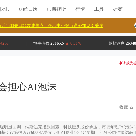
H快讯
财经日历
币海视听
行情
工具
标签
近4300关口非农成焦点，多地中小银行逆势加息引关注
.42%
|
恒生指数
25665.5
▲
0.53%
|
纳斯达克
26348
申请成为签
会担心AI泡沫
收藏
美股出现明显回调，纳斯达克指数回落、科技巨头股价承压，市场频现“AI泡沫”
I基础设施投入超6000亿美元，但AI商业化仍处早期，部分公司估值远高