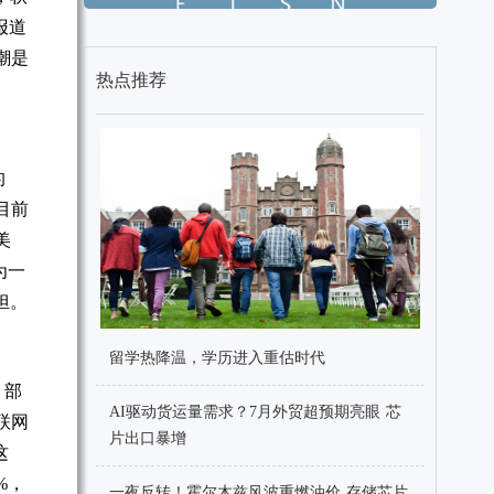
报道
潮是
热点推荐
的
目前
美
为一
担。
留学热降温，学历进入重估时代
，部
AI驱动货运量需求？7月外贸超预期亮眼 芯
联网
片出口暴增
这
%，
一夜反转！霍尔木兹风波重燃油价 存储芯片