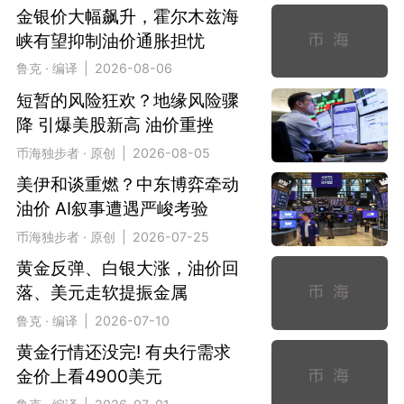
金银价大幅飙升，霍尔木兹海
峡有望抑制油价通胀担忧
鲁克 · 编译 | 2026-08-06
短暂的风险狂欢？地缘风险骤
降 引爆美股新高 油价重挫
币海独步者 · 原创 | 2026-08-05
美伊和谈重燃？中东博弈牵动
油价 AI叙事遭遇严峻考验
币海独步者 · 原创 | 2026-07-25
黄金反弹、白银大涨，油价回
落、美元走软提振金属
鲁克 · 编译 | 2026-07-10
黄金行情还没完! 有央行需求
金价上看4900美元