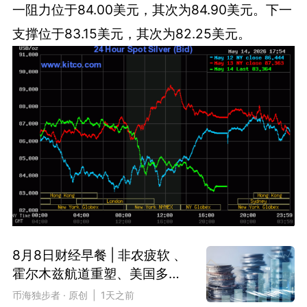
一阻力位于84.00美元，其次为84.90美元。下一
支撑位于83.15美元，其次为82.25美元。
8月8日财经早餐 | 非农疲软 、
霍尔木兹航道重塑、美国多晶
硅关税落地
币海独步者 · 原创 | 1天之前