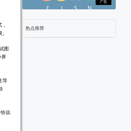
广告
式，
热点推荐
灵。
试图
外界
主导
动
恰恰说