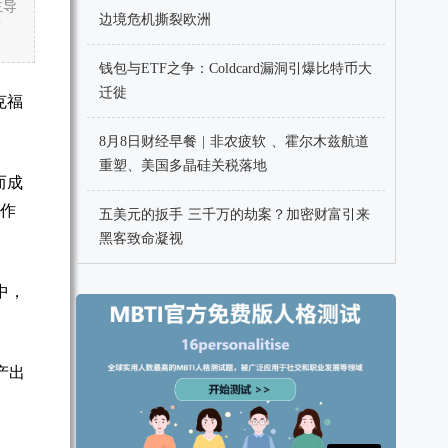
主导
边境危机撕裂欧洲
衰
钱包与ETF之争：Coldcard漏洞引爆比特币大
迁徙
克福
8月8日财经早餐 | 非农疲软 、霍尔木兹航道
重塑、美国多晶硅关税落地
而成
不作
五美元的扳手 三千万的劫案？加密财富引来
黑客致命凝视
中，
产出