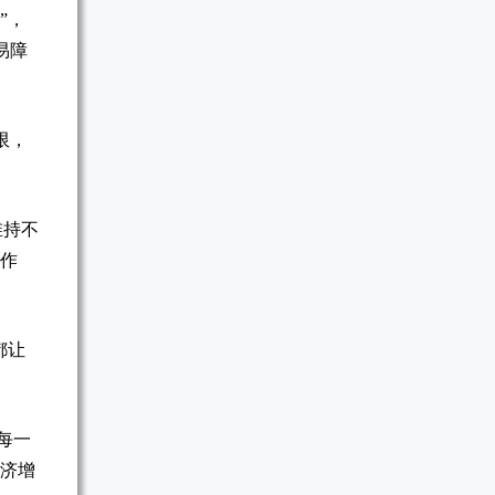
”，
易障
限，
维持不
不作
都让
每一
经济增