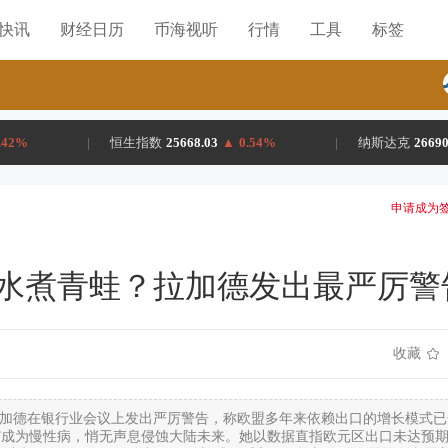
H快讯
财经日历
币海视听
行情
工具
标签
.42%
|
恒生指数
25668.03
▲
0.54%
|
纳斯达克
26690
申请成为签
水煮青蛙？拉加德发出最严厉警
收藏
长拉加德在银行业会议上发出严厉警告，称欧盟多年来依赖出口的增长模式已
”成为慢性病，悄无声息侵蚀大陆未来。她以数据直指欧元区出口未达预