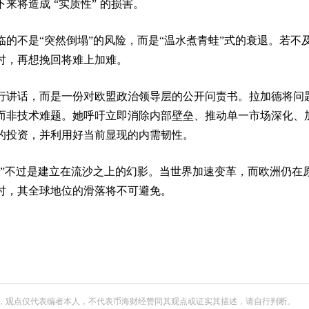
来将造成 “实质性” 的损害。
的不是“突然倒塌”的风险，而是“温水煮青蛙”式的衰退。若不
时，再想挽回将难上加难。
行讲话，而是一份对欧盟政治领导层的公开问责书。拉加德将问
而非技术难题。她呼吁立即消除内部壁垒、推动单一市场深化、
的投资，并利用好当前显现的内需韧性。
荣”不过是建立在流沙之上的幻影。当世界加速变革，而欧洲仍在
时，其全球地位的滑落将不可避免。
，观点仅代表编者本人，不代表币海财经赞同其观点或证实其描述，请自行判断。