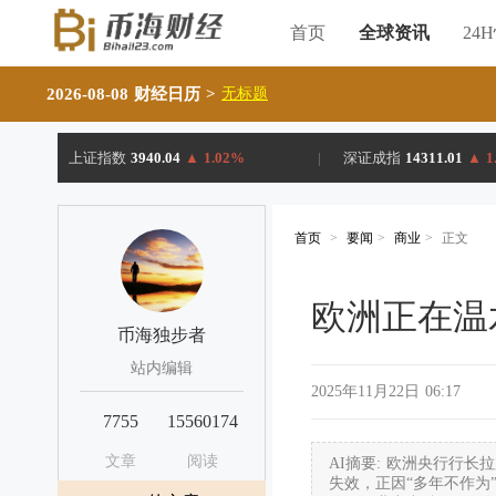
首页
全球资讯
24
2026-08-08 财经日历
>
无标题
上证指数
3940.04
▲
1.02%
|
深证成指
14311.01
▲
1
首页
>
要闻
>
商业
>
正文
欧洲正在温
币海独步者
站内编辑
2025年11月22日 06:17
7755
15560174
文章
阅读
AI摘要: 欧洲央行行
失效，正因“多年不作为