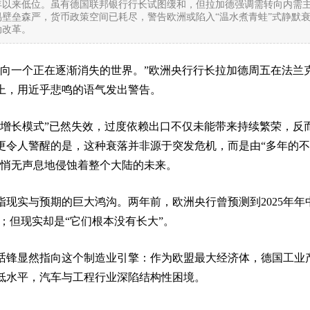
5年以来低位。虽有德国联邦银行行长试图缓和，但拉加德强调需转向内需
壁垒森严，货币政策空间已耗尽，警告欧洲或陷入“温水煮青蛙”式静默
动改革。
面向一个正在逐渐消失的世界。”欧洲央行行长拉加德周五在法兰
上，用近乎悲鸣的语气发出警告。
“增长模式”已然失效，过度依赖出口不仅未能带来持续繁荣，反
更令人警醒的是，这种衰落并非源于突发危机，而是由“多年的
正悄无声息地侵蚀着整个大陆的未来。
指现实与预期的巨大鸿沟。两年前，欧洲央行曾预测到2025年年
；但现实却是“它们根本没有长大”。
话锋显然指向这个制造业引擎：作为欧盟最大经济体，德国工业
最低水平，汽车与工程行业深陷结构性困境。