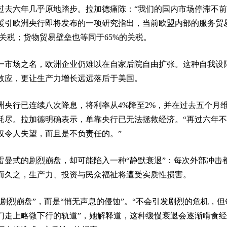
过去六年几乎原地踏步。拉加德痛陈：“我们的国内市场停滞不前
援引欧洲央行即将发布的一项研究指出，当前欧盟内部的服务贸
的关税；货物贸易壁垒也等同于65%的关税。
一市场之名，欧洲企业仍难以在自家后院自由扩张。这种自我设
效应，更让生产力增长远远落后于美国。
欧洲央行已连续八次降息，将利率从4%降至2%，并在过去五个月
耗尽。拉加德明确表示，单靠央行已无法拯救经济。“再过六年
仅令人失望，而且是不负责任的。”
雷曼式的剧烈崩盘，却可能陷入一种“静默衰退”：每次外部冲击
而久之，生产力、投资与民众福祉将遭受实质性损害。
剧烈崩盘”，而是“悄无声息的侵蚀”。“不会引发剧烈的危机，但
们走上略微下行的轨道”，她解释道，这种缓慢衰退会逐渐啃食