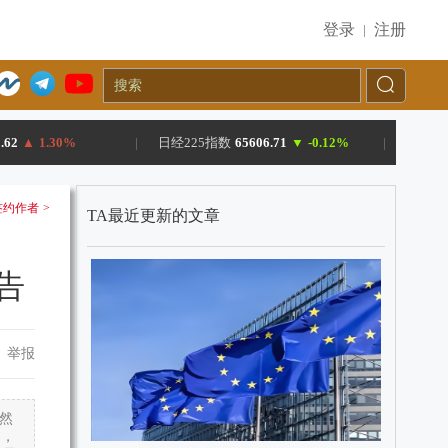
登录
注册
|
.62
▲
1.30%
|
日经225指数
65606.71
▼
-0.12%
|
约作者 >
TA最近更新的文章
告
举报
然
期，