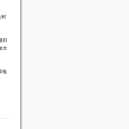
及时
题归
加大
原地