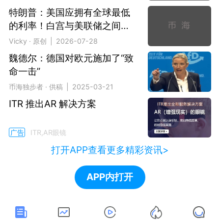
特朗普：美国应拥有全球最低
的利率！白宫与美联储之间的
裂痕
Vicky · 原创 | 2026-07-28
魏德尔：德国对欧元施加了“致
命一击”
币海独步者 · 供稿 | 2025-03-21
ITR 推出AR 解决方案
广告
ITR,AR眼镜
打开APP查看更多精彩资讯>
APP内打开