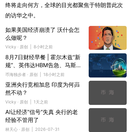
终将走向何方，全球的目光都聚焦于特朗普此次
的访华之中。
如果美国经济崩溃了 沃什会怎
么做呢？
Vicky · 原创 | 8小时之前
8月7日财经早餐 | 霍尔木兹“新
规”、英伟达HBM告急、马斯
克下场造芯
币海独步者 · 原创 | 18小时之前
亚洲央行竞相加息 印度为何岿
然不动？
Vicky · 原创 | 1天之前
AI让经济“信号”失真 央行的老
经验不管用了
林天心 · 原创 | 2026-07-31